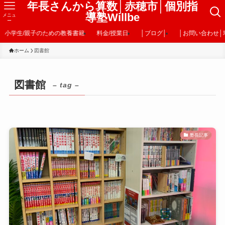
年長さんから算数│赤穂市│個別指
導塾Willbe
メニュ
ー
小学生/親子のための教養書籍
料金/授業日
│ブログ│
│お問い合わせ│
ホーム
図書館
図書館
– tag –
塾長記事