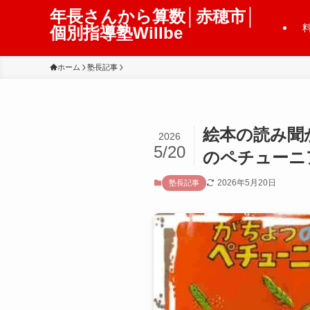
年長さんから算数│赤穂市│
個別指導塾Willbe
ホーム
塾長記事
絵本の読み聞
2026
5/20
のペチューニ
2026年5月20日
塾長記事