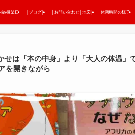
料金/授業日
│ブログ│
│お問い合わせ│地図│
休憩時間の様子
かせは「本の中身」より「大人の体温」
アを開きながら