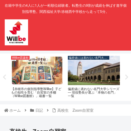
在籍中学生の4人に1人が一桁順位経験者。転塾生の9割が成績を伸ばす進学個
別指導塾。関西福祉大学/赤穂西中学校から走って5分。
Willbe図書館
偏差値には表れない名門大学シリーズ
塾
度日
【赤穂市の個別指導塾Willbe】子ど
偏差値に表れない名門大学シリーズ
赤穂
もの知性を育む「自習室の本棚
― 現役塾長が選ぶ「本物の名門」
策-
（Willbe図書館）」蔵書一覧
一覧
ホーム
日記
高校生 Zoom自習室