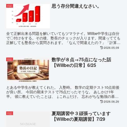
思う存分間違えなさい。
日記
全て正解出来る問題を解いていてもツマラナイ。Willbe中学生は自分
で〇付けをする。その後、塾長のチェックが入ります。間違ってても
正解しても塾長から質問されます。「なんで間違えたの？」「計算ミ
スです」「計算ミス？ 何行目のどれ？どんな計算...
2026.05.09
数学が８点→75点になった話
日記
【Willbeの日常】6/25
とある中学生が教えてくれた。 入塾時。 数学の定期テスト10点前後
が良い所。 今回の期末テストで75点だったそうな。 あしかけ1年
半。 彼に教えていたことは、 ↓これ↓だけ。 忘れがちな勉強の基
本...
2026.06.26
夏期講習中３頑張っています
日記
【Willbeの夏期講習】7/29