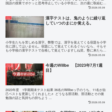
国語の授業でポケッと思考停止している小学生に、次の週に取組む長
文問題を一週間音読してもらった。すると...
2026.05.09
漢字テストは、鬼のように繰り返
日記
していつのまにか覚える。
小学生たちを苦しめる漢字。弊塾では、漢字を覚えてくる宿題を小学
生に課してはいません。宿題にして覚えてくれるぐらいなら、そもそ
も小学校の漢字テストで合格して覚えていますしね笑。塾に来たら毎
回漢字テスト。合格しても合格しても同じ漢字テ...
2026.05.09
今週のWillbe 【2023年7月1週
日記
目】
2023年度 1学期期末テスト結果 36名のWillbeっ子のうち、11名が自
己ベストを更新してくれました♬ どうなる部活動、部活動とその後
勉強の話と気持ちの持ちよう ...
2026.05.09