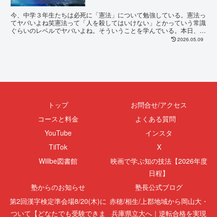
今、中学３年生たちは必死に「憲法」について勉強している。憲法っ
てヤバいよね笑憲法って「人を殺してはいけない」とかっていう常識
ぐらいのレベルでヤバいよね。そういうことを学んでいる。本日、中
学３年生に「結局、憲法違反いたらどうなるんですか？」...
2026.05.09
トップ
お問合せ/アクセス
コースと料金
よくある質問
YouTube
インスタ
TilTok
X
Willbe図書館
映画で学ぶ知の技法【2026年度
日程】
塾からのお知らせ
塾長公式ブログ
第2回漢字検定準会場8/20(木)に
赤穂/相生/上郡地域から岡山大・
ついて【どなたでも受験できま
兵庫県立大へ｜逆転合格を実現