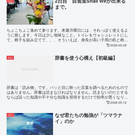
2日目 自習室Shall Weが出来る
日記
まで。
ちょこちょこ進めて参ります。来週月曜日には、それっぽく使えるよ
うに致します。今日は少し地味なこと。トイレをウォシュレットにし
て、椅子を組み立てて、、、そういえば、身長が高い子用の机と椅子
を忘れてたな〜〜〜身長高い子って標準サイズだと腰痛く...
2026.05.09
辞書を使う心構え【初級編】
日記
辞書は「読み物」です。パッと目に映った言葉を調べるためのもので
はありません。辞書は読まなければなりません。読まないのだとする
ならば誤った知識や不十分な知識を習得するだけで効率が悪くなりま
す。ある日、中学3年生が問題集の片隅に”able＝～...
2026.05.12
なぜ君たちの勉強が「ツマラナ
日記
イ」のか