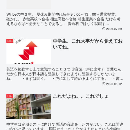
Willbeの中３生。 夏休み期間中は毎朝9：00～13：00＋通常授業。
確かに、 赤穂高校へ合格 相生高校へ合格 相生産業へ合格 だけを考
えるならば不必要なことであるし、 普通科ではなく就職す...
2026.07.29
中学生、これ大事だから覚えてお
日記
いてね。
英語を勉強する上で意識すること３つ ➀音読（声に出す） 言葉なん
だから日本人が日本語を勉強してきたように勉強するしかないよ
ね。 ・まずは聞く。 ・声に出して読めるようにする。 ・書け
るようにする。 ➁英語の基本的な語...
2026.05.12
これだよね。。これでしょ
日記
中学生は定期テストに向けて国語の音読をした方がよい。これは間違
いないと思っています。 国語がまったく分かりませんという小学生