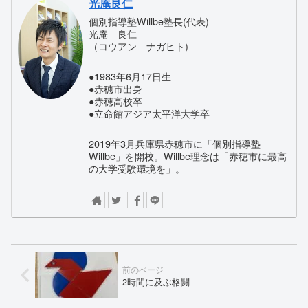
光庵良仁
個別指導塾Willbe塾長(代表)
光庵 良仁
（コウアン ナガヒト)
●1983年6月17日生
●赤穂市出身
●赤穂高校卒
●立命館アジア太平洋大学卒
2019年3月兵庫県赤穂市に「個別指導塾
Willbe」を開校。Willbe理念は「赤穂市に最高
の大学受験環境を」。
2時間に及ぶ格闘