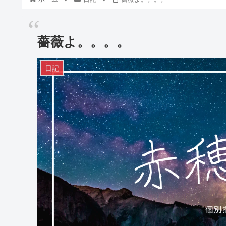
薔薇よ。。。。
日記