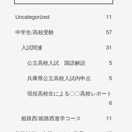
Uncategorized
11
中学生/高校受験
57
入試関連
31
公立高校入試 国語解説
5
兵庫県公立高校入試内申点
5
現役高校生による〇〇高校レポート
6
姫路西/姫路西進学コース
11