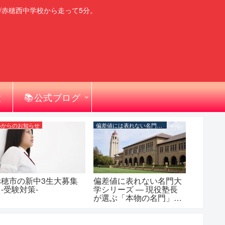
/赤穂西中学校から走って5分。
績
📚公式ブログ
塾からのお知らせ
偏差値には表れない名門大学シリーズ
赤穂市の新中3生大募集
偏差値に表れない名門大
-受験対策-
学シリーズ ― 現役塾長
が選ぶ「本物の名門」一
覧