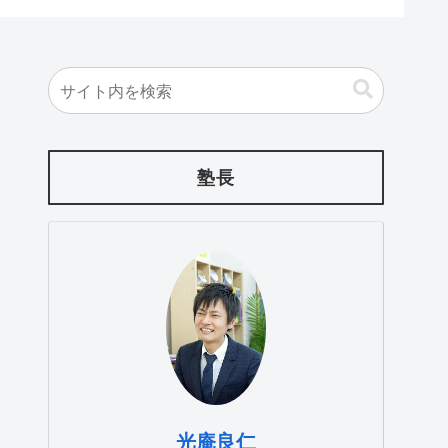
塾長
光庵良仁