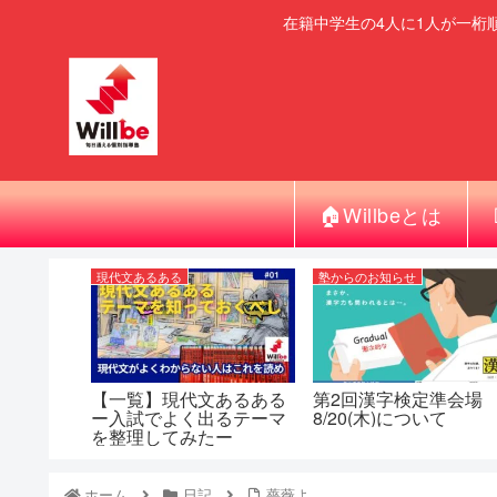
在籍中学生の4人に1人が一桁
🏠Willbeとは
現代文あるある
塾からのお知らせ
【一覧】現代文あるある
第2回漢字検定準会場
ー入試でよく出るテーマ
8/20(木)について
を整理してみたー
ホーム
日記
薔薇よ。。。。