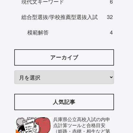
現代文キーワード
6
総合型選抜/学校推薦型選抜入試
32
模範解答
4
アーカイブ
人気記事
兵庫県公立高校入試の内申
点計算ツールと合格目安
（姫路・赤穂・相生など第