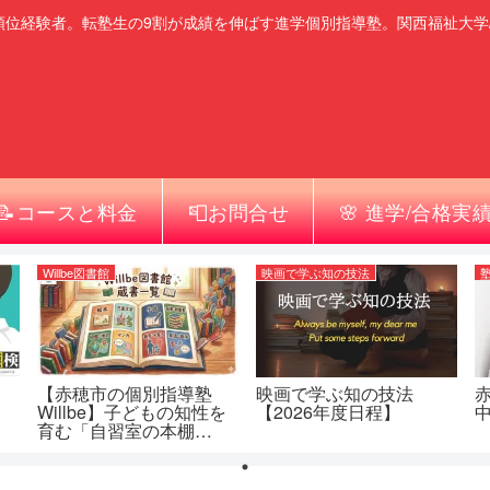
順位経験者。転塾生の9割が成績を伸ばす進学個別指導塾。関西福祉大学
📝コースと料金
📮お問合せ
🌸 進学/合格実
Willbe図書館
映画で学ぶ知の技法
【赤穂市の個別指導塾
映画で学ぶ知の技法
Willbe】子どもの知性を
【2026年度日程】
中
育む「自習室の本棚
（Willbe図書館）」蔵書
一覧