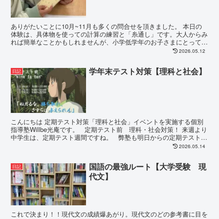
ありがたいことに10月~11月も多くの問合せを頂きました。 本日の
体験は、具体物を使っての計算の練習と「糸通し」です。大人からみ
れば簡単なことかもしれませんが、小学低学年のお子さまにとっては
難しいチャレンジです。...
2026.05.12
学年末テスト対策【理科と社会】
日記
こんにちは 定期テスト対策「理科と社会」イベントを実施する個別
指導塾Willbe光庵です。 定期テスト前 理科・社会対策！ 来週より
中学生は、定期テスト週間ですね。 弊塾も明日からの定期テスト対
策イベントにむけて準備中でございま...
2026.05.14
国語の最強ルート【大学受験 現
日記
代文】
これで決まり！！現代文の成績爆あがり。現代文のどの参考書に目を