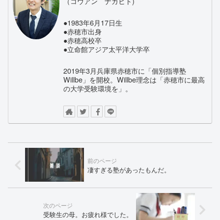
（コウアン ナガヒト)
●1983年6月17日生
●赤穂市出身
●赤穂高校卒
●立命館アジア太平洋大学卒
2019年3月兵庫県赤穂市に「個別指導塾
Willbe」を開校。Willbe理念は「赤穂市に最高
の大学受験環境を」。
凄すぎる塾があったもんだ。
受験生の母。お疲れ様でした。