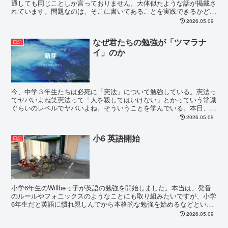
通しても同じことしか言っておりません。大体似たような話が掲載さ
れています。問題なのは、そこに書いてあることを実践できるかどう
かです。そう言う意味では、実戦問題に取り組む...
2026.05.09
なぜ君たちの勉強が「ツマラナ
日記
イ」のか
今、中学３年生たちは必死に「憲法」について勉強している。憲法っ
てヤバいよね笑憲法って「人を殺してはいけない」とかっていう常識
ぐらいのレベルでヤバいよね。そういうことを学んでいる。本日、中
学３年生に「結局、憲法違反いたらどうなるんですか？」...
2026.05.09
小6 英語開始
日記
小学6年生のWillbeっ子が英語の勉強を開始しました。本当は、発音
のルールやフォニックスのようなことにも取り組みたいですが、小学
6年生だと英語に慣れ親しんでから本格的な勉強を始めるなどという
余裕はありません。中学1年生の英語がそうだから...
2026.05.09