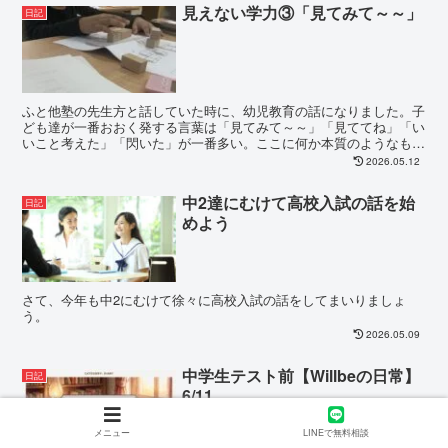
見えない学力③「見てみて～～」
日記
ふと他塾の先生方と話していた時に、幼児教育の話になりました。子
ども達が一番おおく発する言葉は「見てみて～～」「見ててね」「い
いこと考えた」「閃いた」が一番多い。ここに何か本質のようなもの
があるような気がする。そのような話でした。ここに親と...
2026.05.12
中2達にむけて高校入試の話を始
日記
めよう
さて、今年も中2にむけて徐々に高校入試の話をしてまいりましょ
う。
2026.05.09
中学生テスト前【Willbeの日常】
日記
6/11
メニュー
LINEで無料相談