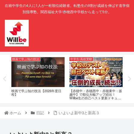
在籍中学生の4人に1人が一桁順位経験者。転塾生の9割が成績を伸ばす進学個
別指導塾。関西福祉大学/赤穂西中学校から走って5分。
映画で学ぶ知の技法
中学生/高校受験
Wil
判｜
映画で学ぶ知の技法【2026年度日
【赤穂中・赤穂西中・赤穂東中・坂
【赤
アル
程】
越中】で順位大幅アップ続出！
もの
Willbe生の自己ベスト更新ドキュメ
（W
ンタリ
ホーム
日記
いよいよ新中3と新高３