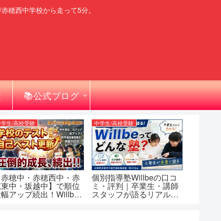
/赤穂西中学校から走って5分。
績
📚公式ブログ
中学生/高校受験
中学生/高校受験
【赤穂中・赤穂西中・赤
個別指導塾Willbeの口コ
穂東中・坂越中】で順位
ミ・評判｜卒業生・講師
幅アップ続出！Willbe
スタッフが語るリアルな
生の自己ベスト更新ドキ
塾の姿【赤穂市】
ュメンタリ