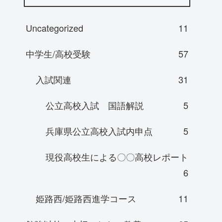
Uncategorized
11
中学生/高校受験
57
入試関連
31
公立高校入試 国語解説
5
兵庫県公立高校入試内申点
5
現役高校生による〇〇高校レポート
6
姫路西/姫路西進学コース
11