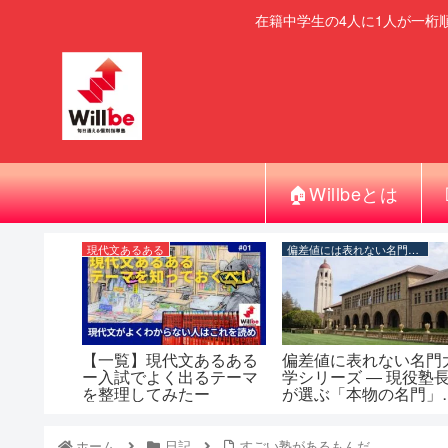
在籍中学生の4人に1人が一桁
🏠Willbeとは
現代文あるある
偏差値には表れない名門大学シリーズ
【一覧】現代文あるある
偏差値に表れない名門
ー入試でよく出るテーマ
学シリーズ ― 現役塾
を整理してみたー
が選ぶ「本物の名門」
覧
ホーム
日記
すごい塾があるもんだ。。。