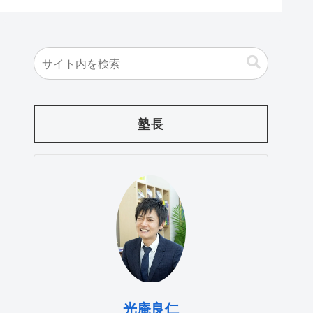
塾長
光庵良仁