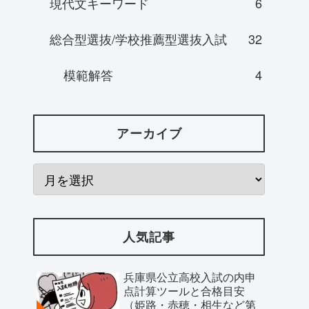
現代文キーワード
6
総合型選抜/学校推薦型選抜入試
32
模範解答
4
アーカイブ
人気記事
兵庫県公立高校入試の内申
点計算ツールと合格目安
（姫路・赤穂・相生など第