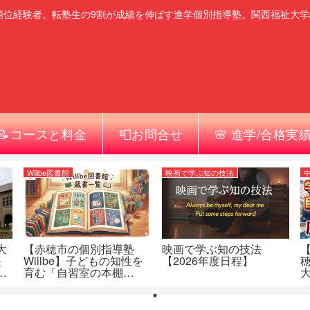
順位経験者。転塾生の9割が成績を伸ばす進学個別指導塾。関西福祉大学
📝コースと料金
📮お問合せ
🌸 進学/合格実
Willbe図書館
映画で学ぶ知の技法
大
【赤穂市の個別指導塾
映画で学ぶ知の技法
長
Willbe】子どもの知性を
【2026年度日程】
一
育む「自習室の本棚
大
（Willbe図書館）」蔵書
一覧