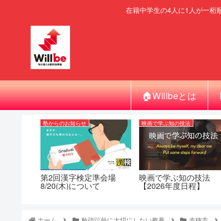
在籍中学生の4人に1人が一桁
🏠Willbeとは
塾からのお知らせ
映画で学ぶ知の技法
第2回漢字検定準会場
映画で学ぶ知の技法
8/20(木)について
【2026年度日程】
ホーム
勉強以外に大切にしたい教養
赤穂市