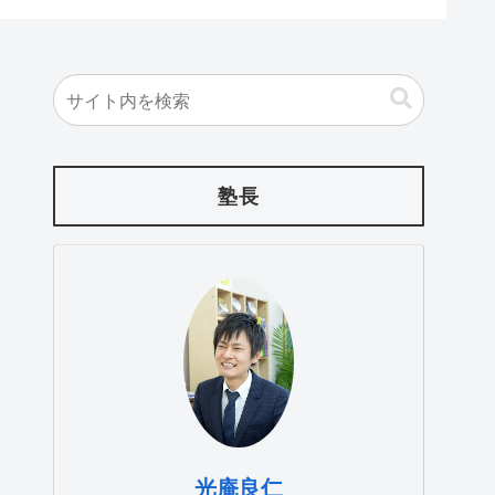
塾長
光庵良仁