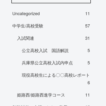
Uncategorized
11
中学生/高校受験
57
入試関連
31
公立高校入試 国語解説
5
兵庫県公立高校入試内申点
5
現役高校生による〇〇高校レポート
6
姫路西/姫路西進学コース
11