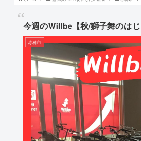
今週のWillbe【秋/獅子舞のは
赤穂市