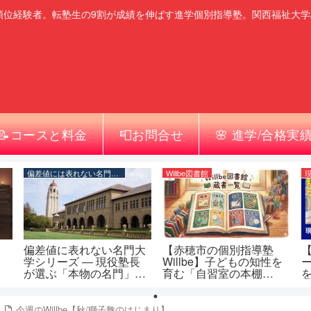
順位経験者。転塾生の9割が成績を伸ばす進学個別指導塾。関西福祉大学
📝コースと料金
📮お問合せ
🌸 進学/合格実
偏差値には表れない名門大学シリーズ
Willbe図書館
偏差値に表れない名門大
【赤穂市の個別指導塾
学シリーズ ― 現役塾長
Willbe】子どもの知性を
が選ぶ「本物の名門」一
育む「自習室の本棚
覧
（Willbe図書館）」蔵書
一覧
今週のWillbe【秋/獅子舞のはじまり】