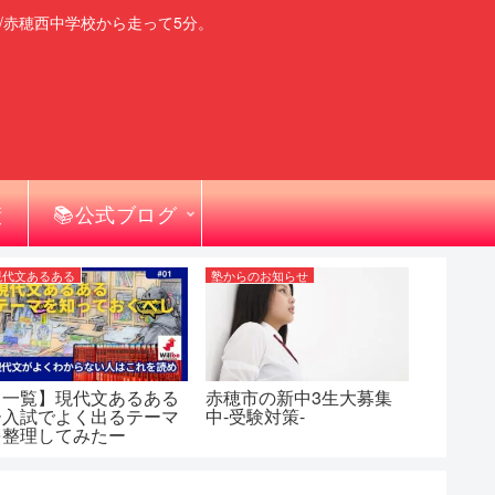
/赤穂西中学校から走って5分。
績
📚公式ブログ
現代文あるある
塾からのお知らせ
【一覧】現代文あるある
赤穂市の新中3生大募集
ー入試でよく出るテーマ
中-受験対策-
を整理してみたー