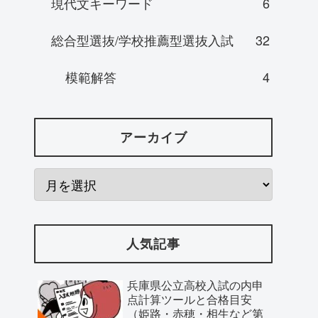
現代文キーワード
6
総合型選抜/学校推薦型選抜入試
32
模範解答
4
アーカイブ
人気記事
兵庫県公立高校入試の内申
点計算ツールと合格目安
（姫路・赤穂・相生など第