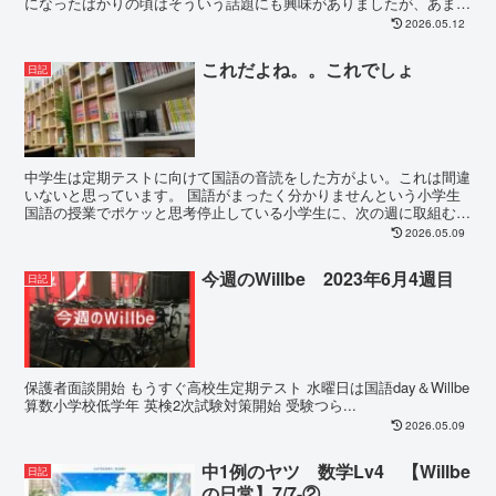
になったばかりの頃はそういう話題にも興味がありましたが、あまり
真剣に考えなくなりました。ず〜〜...
2026.05.12
これだよね。。これでしょ
日記
中学生は定期テストに向けて国語の音読をした方がよい。これは間違
いないと思っています。 国語がまったく分かりませんという小学生
国語の授業でポケッと思考停止している小学生に、次の週に取組む長
文問題を一週間音読してもらった。すると...
2026.05.09
今週のWillbe 2023年6月4週目
日記
保護者面談開始 もうすぐ高校生定期テスト 水曜日は国語day＆Willbe
算数小学校低学年 英検2次試験対策開始 受験つら...
2026.05.09
中1例のヤツ 数学Lv4 【Willbe
日記
の日常】7/7-②