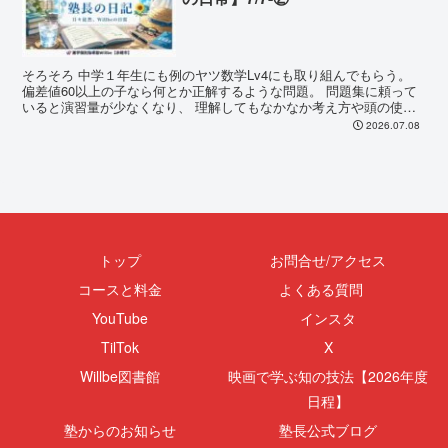
そろそろ 中学１年生にも例のヤツ数学Lv4にも取り組んでもらう。
偏差値60以上の子なら何とか正解するような問題。 問題集に頼って
いると演習量が少なくなり、 理解してもなかなか考え方や頭の使い
方が定着しないような問...
2026.07.08
トップ
お問合せ/アクセス
コースと料金
よくある質問
YouTube
インスタ
TilTok
X
Willbe図書館
映画で学ぶ知の技法【2026年度
日程】
塾からのお知らせ
塾長公式ブログ