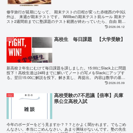
修学旅行が延期になって、 期末テストの日程が変った赤穂西の中3以
外は、 来週が期末テストです。 Willlbeの期末テスト前ルール 期末テ
スト2週間前までに塾課題のテスト範囲が終わっていたら、自由 期末
テ...
2026.06.12
高校生 毎日課題 【大学受験】
日記
新高校２年生にむけて毎日課題を課しました。15:00にSlack上に問題
投下！高校生達は24時までに解いてノートの写メをSlackにアップす
る。翌日15:00に解説を投下。解き直し、再提出。 内容は数学の基礎
問題。基礎問題と...
2026.05.09
高校受験の7不思議【倍率】兵庫
日記
県公立高校入試
今年のボーダーをどう見ますか？？？とかよく聞かれます。でもごめ
んなさい。本当にごめんなさい。あまり興味がないんです。塾の先生