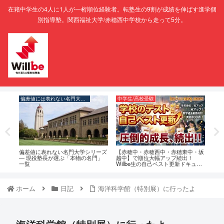
在籍中学生の4人に1人が一桁順位経験者。転塾生の9割が成績を伸ばす進学個
別指導塾。関西福祉大学/赤穂西中学校から走って5分。
偏差値には表れない名門大学シリーズ
中学生/高校受験
中学
子ど
偏差値に表れない名門大学シリーズ
【赤穂中・赤穂西中・赤穂東中・坂
個別
― 現役塾長が選ぶ「本物の名門」
越中】で順位大幅アップ続出！
卒業
一覧
Willbe生の自己ベスト更新ドキュメ
な塾
ンタリ
ホーム
日記
海洋科学館（特別展）に行ったよ