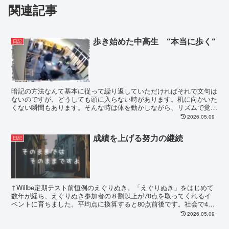
関連記事
歩き始めた中高生 “本当に歩く“
日記
暗記の方法なんて基本に従って繰り返していただければそれで文句は
ないのですが、どうしても頭に入らない時があります。机に向かいた
くない瞬間もあります。そんな時は体を動かしながら、リズムで覚え
ていくしかありません。自転車に乗る。歩く。大事です。...
2026.05.09
成績を上げる努力の継続
日記
↑Willbe定期テスト前恒例のえぐりぬき。「えぐりぬき」をはじめて
数年が経ち、えぐりぬき参加者の８割以上が70点を取ってくれるイ
ベントに育ちました。平均点に換算すると80点前後です。社会で40
点〜50点しか取...
2026.05.09