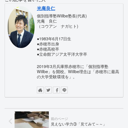
光庵良仁
個別指導塾Willbe塾長(代表)
光庵 良仁
（コウアン ナガヒト)
●1983年6月17日生
●赤穂市出身
●赤穂高校卒
●立命館アジア太平洋大学卒
2019年3月兵庫県赤穂市に「個別指導塾
Willbe」を開校。Willbe理念は「赤穂市に最高
の大学受験環境を」。
見えない学力③「見てみて～～」