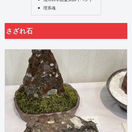
理系魂
さざれ石