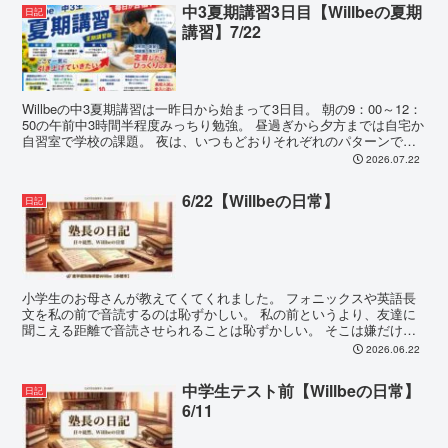
中3夏期講習3日目【Willbeの夏期
日記
講習】7/22
Willbeの中3夏期講習は一昨日から始まって3日目。 朝の9：00～12：
50の午前中3時間半程度みっちり勉強。 昼過ぎから夕方までは自宅か
自習室で学校の課題。 夜は、いつもどおりそれぞれのパターンで通
塾。 土曜...
2026.07.22
6/22【Willbeの日常】
日記
小学生のお母さんが教えてくてくれました。 フォニックスや英語長
文を私の前で音読するのは恥ずかしい。 私の前というより、友達に
聞こえる距離で音読させられることは恥ずかしい。 そこは嫌だけ
ど、 英語の発音のルールに納得...
2026.06.22
中学生テスト前【Willbeの日常】
日記
6/11