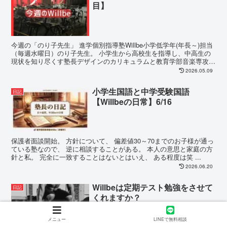
目】
今週の「のり子先生」 進学個別指導塾Willbe小学低学年(年長～)担当
（毎週水曜日）のり子先生。 小学生から高校生を指導し、中高生の
現状を知り尽くす塾長デザインのカリキュラムと教育学部音楽専攻子
育てを経験、小さな子が...
2026.05.09
小学生国語と中学受験国語
日記
【Willbeの日常】6/16
保護者面談開始。 方針について、 偏差値30～70までのお子様が通っ
ている塾なので、 逆に相談することがある。 本人の意思と家庭の方
針と私。 完全に一致することはないとはいえ、 ある程度は笑 ...
2026.06.20
Willbeは定期テスト勉強をさせて
日記
くれますか？
メニュー
LINEで無料相談