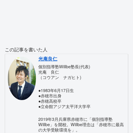
この記事を書いた人
光庵良仁
個別指導塾Willbe塾長(代表)
光庵 良仁
（コウアン ナガヒト)
●1983年6月17日生
●赤穂市出身
●赤穂高校卒
●立命館アジア太平洋大学卒
2019年3月兵庫県赤穂市に「個別指導塾
Willbe」を開校。Willbe理念は「赤穂市に最高
の大学受験環境を」。