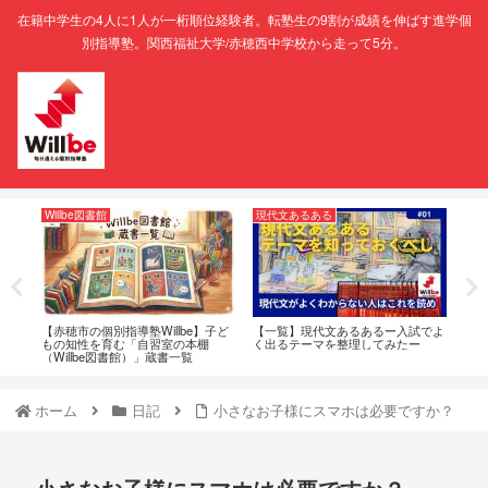
在籍中学生の4人に1人が一桁順位経験者。転塾生の9割が成績を伸ばす進学個
別指導塾。関西福祉大学/赤穂西中学校から走って5分。
Willbe図書館
現代文あるある
中学
判｜
【赤穂市の個別指導塾Willbe】子ど
【一覧】現代文あるあるー入試でよ
【赤
アル
もの知性を育む「自習室の本棚
く出るテーマを整理してみたー
越中
（Willbe図書館）」蔵書一覧
Wi
ンタ
ホーム
日記
小さなお子様にスマホは必要ですか？