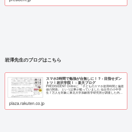
岩澤先生のブログはこちら
スマホ3時間で勉強が台無しに！？ - 目指せダン
トツ！岩沢学院！：楽天ブログ
PREDISIDENT Onlineに ​「子どものスマホ使用時間と偏差
値の関係」​ という記事が載っていました 仙台市の小中学
生７万人を対象に東北大学加齢医学研究所が調査した内容
です ここで言うスマホ等は、イン
plaza.rakuten.co.jp