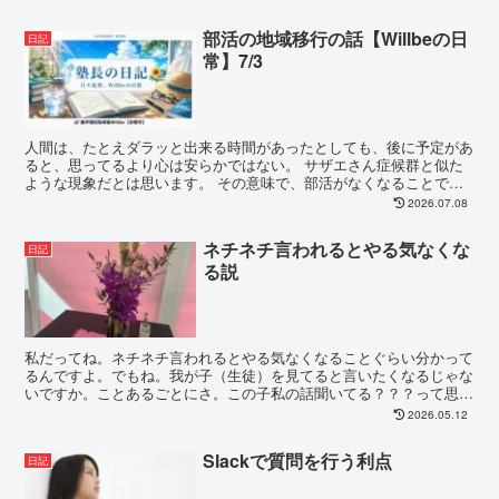
部活の地域移行の話【Willbeの日
日記
常】7/3
人間は、たとえダラッと出来る時間があったとしても、後に予定があ
ると、思ってるより心は安らかではない。 サザエさん症候群と似た
ような現象だとは思います。 その意味で、部活がなくなることで夕
方に時間があいたとしても、クラブチームは...
2026.07.08
ネチネチ言われるとやる気なくな
日記
る説
私だってね。ネチネチ言われるとやる気なくなることぐらい分かって
るんですよ。でもね。我が子（生徒）を見てると言いたくなるじゃな
いですか。ことあるごとにさ。この子私の話聞いてる？？？って思う
しね。「あんた呆れてものも言えないわ」と言いながら、...
2026.05.12
Slackで質問を行う利点
日記