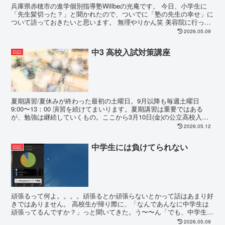
兵庫県赤穂市の進学個別指導塾Willbeの光庵です。 今日、小学生に
「先生髪切った？」と聞かれたので、ついでに「塾の先生の幸せ」に
ついて語っておきたいと思います。 無理やりかん笑 美容院に行って
きたよ ...
2026.05.09
中3 高校入試対策講座
日記
夏期講習/夏休みが終わった最初の土曜日。9月以降も毎週土曜日
9:00〜13：00 演習を続けてまいります。夏期講習は重要ではある
が、勉強は継続していくもの。ここから3月10日(金)の公立高校入試
まで毎週土曜日の午前中は演習に当ててまいり...
2026.05.12
中学生には負けてられない
日記
頑張るって何よ。。。。頑張るとか頑張らないとかって話はあまり好
きではありません。 高校生が帰り際に、「なんであんなに中学生は
頑張ってるんですか？」っと聞いてきた。う〜〜ん「でも、中学生の
うちからあれぐらい勉強する習慣がついて...
2026.05.09