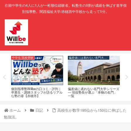
在籍中学生の4人に1人が一桁順位経験者。転塾生の9割が成績を伸ばす進学個
別指導塾。関西福祉大学/赤穂西中学校から走って5分。
中学生/高校受験
偏差値には表れない名門大学シリーズ
映
子ど
個別指導塾Willbeの口コミ・評判｜
偏差値に表れない名門大学シリーズ
映画
卒業生・講師スタッフが語るリアル
― 現役塾長が選ぶ「本物の名門」
程】
な塾の姿【赤穂市】
一覧
ホーム
日記
高校生が数学195位から150位に伸ばした
勉強法。