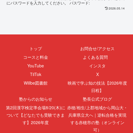
にパスワードを入力してください。 パスワード:
2026.05.14
トップ
お問合せ/アクセス
コースと料金
よくある質問
YouTube
インスタ
TilTok
X
Willbe図書館
映画で学ぶ知の技法【2026年度
日程】
塾からのお知らせ
塾長公式ブログ
第2回漢字検定準会場8/20(木)に
赤穂/相生/上郡地域から岡山大・
ついて【どなたでも受験できま
兵庫県立大へ｜逆転合格を実現
す】2026年度
する赤穂市の塾（オンライン
可）