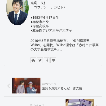
光庵 良仁
（コウアン ナガヒト)
●1983年6月17日生
●赤穂市出身
●赤穂高校卒
●立命館アジア太平洋大学卒
2019年3月兵庫県赤穂市に「個別指導塾
Willbe」を開校。Willbe理念は「赤穂市に最高
の大学受験環境を」。
主語を意識するんだ 古文編