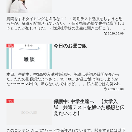
質問をするタイミングを図るな！！ ・定期テスト勉強をしようと思
ったが、解説が配布されていない。・個別指導の塾で先生に質問しよ
うとしたが忙しそうだ。・放課後学校の先生に聞きに行こう。 ⇒
質問したかったことは30分で忘れます。...
2026.05.09
今日のお昼ご飯
日記
本日。午前中。中3高校入試対策講座。英語は分詞の質問が多かっ
た。ただの形容詞だよ〜さて、13：00。お昼ご飯は何にしようか
な〜〜〜〜♪♪中3。帰らないんですけど。。。私の昼ごはん笑♪♪ど
うやら闇に葬られたようです。そんなに勉強したいないな...
2026.05.09
保護中: 中学生達へ 【大学入
日記
試 共通テストを解いた感想と伝
えたいこと】
このコンテンツはパスワードで保護されています。閲覧するには以下