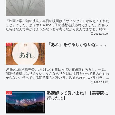
「映画で学ぶ知の技法」本日の映画は「ヴィンセントが教えてくれた
こと」でした。ようやくWillbeっ子の感想を読み終えました。次会っ
た時はなんて声かけようかな〜とか考えながら読んでますと、結構、
時間がかかるわけです。苦しくもWillbeっ子...
2026.05.09
「あれ」をやるしかないな。。。
日記
Willbeは個別指導塾。だけれども集団っぽい雰囲気もあるし、一見、
個別指導塾には見えない。なんなら見た目には何をやってるのかもわ
からない。使っている問題集もバラバラ。教えられ方もバラバラ。１
週間でこなしていく課題もバラバラ。さて、英語。...
2026.05.12
塾講師って良いよね！【美容院に
日記
行ったよ】