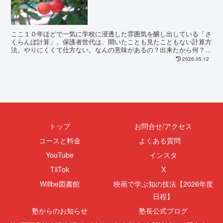
ここ１０年ほどで一気に学校に浸透した雰囲気を醸し出している「さ
くらんぼ計算」。保護者世代は、聞いたことも見たこともない計算方
法。やりにくくて仕方ない。なんの意味があるの？出来たから何？塾
の先生もしらない計算方法。今日は、親からすれば得体の...
2026.05.12
トップ
お問合せ/アクセス
コースと料金
よくある質問
YouTube
インスタ
TilTok
X
Willbe図書館
映画で学ぶ知の技法【2026年度
日程】
塾からのお知らせ
塾長公式ブログ