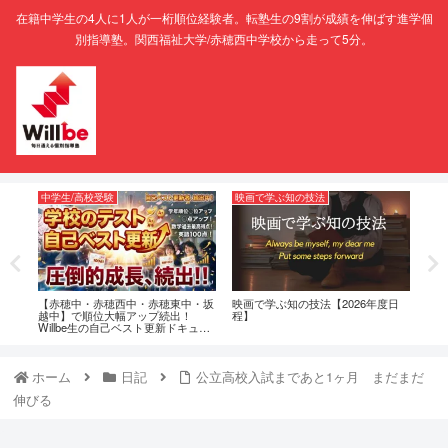
在籍中学生の4人に1人が一桁順位経験者。転塾生の9割が成績を伸ばす進学個
別指導塾。関西福祉大学/赤穂西中学校から走って5分。
中学生/高校受験
映画で学ぶ知の技法
Wil
ーズ
【赤穂中・赤穂西中・赤穂東中・坂
映画で学ぶ知の技法【2026年度日
【赤
門」
越中】で順位大幅アップ続出！
程】
もの
Willbe生の自己ベスト更新ドキュメ
（W
ンタリ
ホーム
日記
公立高校入試まであと1ヶ月 まだまだ
伸びる