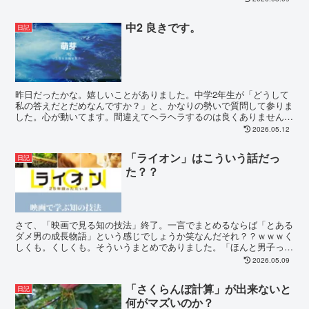
中2 良きです。
日記
昨日だったかな。嬉しいことがありました。中学2年生が「どうして
私の答えだとだめなんですか？」と、かなりの勢いで質問して参りま
した。心が動いてます。間違えてヘラヘラするのは良くありません。
本気ならヘラヘラ出来るはずもありません。この子の点数...
2026.05.12
「ライオン」はこういう話だっ
日記
た？？
さて、「映画で見る知の技法」終了。一言でまとめるならば「とある
ダメ男の成長物語」という感じでしょうか笑なんだそれ？？ｗｗｗく
しくも。くしくも。そういうまとめでありました。「ほんと男子って
笑」いやいや。ほぼ関係ないですよ。たまたまです。でも...
2026.05.09
「さくらんぼ計算」が出来ないと
日記
何がマズいのか？