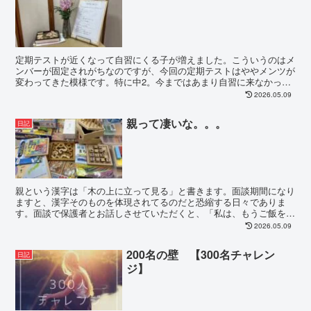
定期テストが近くなって自習にくる子が増えました。こういうのはメ
ンバーが固定されがちなのですが、今回の定期テストはややメンツが
変わってきた模様です。特に中2。今まではあまり自習に来なかった
子もくるようになってきたかなという気がします。なんだ...
2026.05.09
親って凄いな。。。
日記
親という漢字は「木の上に立って見る」と書きます。面談期間になり
ますと、漢字そのものを体現されてるのだと恐縮する日々でありま
す。面談で保護者とお話しさせていただくと、「私は、もうご飯を作
って体調を整えてあげることしかできない」なんて言葉を聞...
2026.05.09
200名の壁 【300名チャレン
日記
ジ】