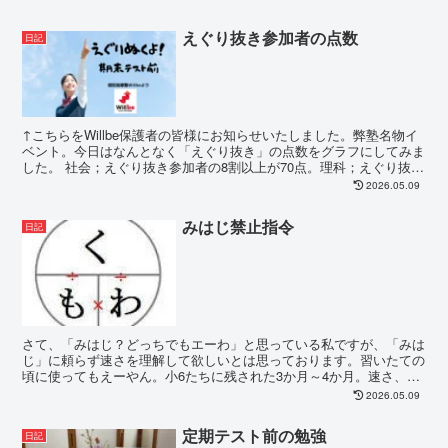
えぐり抜き参加者の点数
日記
↑こちらをWillbe保護者の皆様にお知らせいたしました。弊塾名物イ
ベント。今日はなんとなく「えぐり抜き」の点数をグラフにしてみま
した。 社会；えぐり抜き参加者の8割以上が70点。理科；えぐり抜き
参加者の...
2026.05.09
みはじ禁止指令
日記
さて、「みはじ？どっちでもエーわ」と思っている私ですが、「みは
じ」に頼らず速さを理解して欲しいとは思っております。習いたての
頃に使ってもえーやん。小6たちに残された3か月～4か月。速さ、割
合、１あたり、単位量当たり、、、、鬼プリント。鬼と...
2026.05.09
定期テスト前の勉強
日記