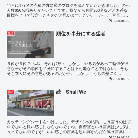
11月は178名の赤穂の方に私のブログを読んでいただきました。のべ
人数656名様ありがたいことです。我ながら月間300名などと無茶な
目標をノリで設定したものだと思います。だが、しかし。 宣言して
しまった以上は目指すのです。12/4(...
2026.05.09
順位を半分にする猛者
日記
６位が３位？ ふみ。それは凄い。しかし、やる気があって勉強が得
意な子がその順位を半分にすることは不可能なことではない。 そも
そも本人にその意思があるのだから。 しかし、 うちの塾にく...
2026.05.09
続 Shall We
日記
カッティングシートをつけました。デザインの枯渇。こう言うのはプ
ロでないと良い感じにならないですね。自習室という言葉は少し気に
入ってないのですが、いい感じの言葉を思い浮かんだら違う言葉にし
ようと思います。「いい準備ができる部屋」↑これが良い...
2026.05.09