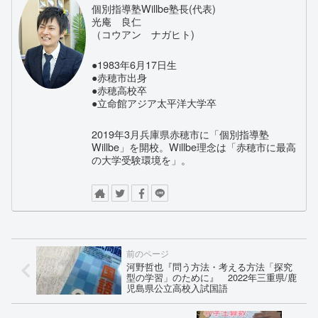
個別指導塾Willbe塾長(代表)
光庵 良仁
（コウアン ナガヒト)
●1983年6月17日生
●赤穂市出身
●赤穂高校卒
●立命館アジア太平洋大学卒
2019年3月兵庫県赤穂市に「個別指導塾
Willbe」を開校。Willbe理念は「赤穂市に最高
の大学受験環境を」。
河野哲也『問う方法・考える方法「探究
型の学習」のために』 2022年三重県/鹿
児島県公立高校入試国語