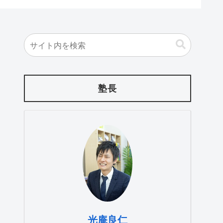
塾長
光庵良仁