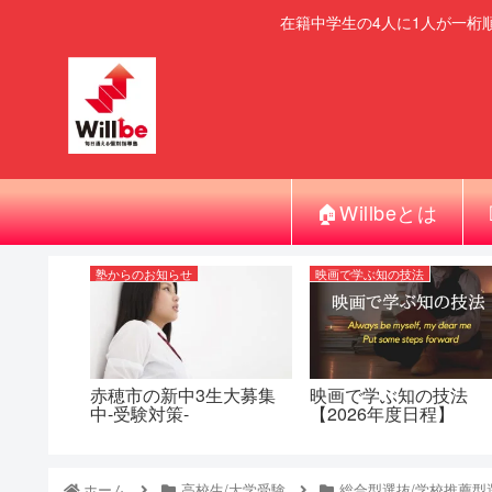
在籍中学生の4人に1人が一桁
🏠Willbeとは
塾からのお知らせ
映画で学ぶ知の技法
赤穂市の新中3生大募集
映画で学ぶ知の技法
中-受験対策-
【2026年度日程】
ホーム
高校生/大学受験
総合型選抜/学校推薦型