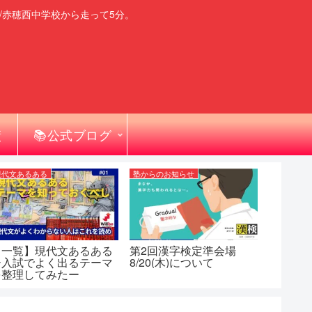
/赤穂西中学校から走って5分。
績
📚公式ブログ
現代文あるある
塾からのお知らせ
【一覧】現代文あるある
第2回漢字検定準会場
ー入試でよく出るテーマ
8/20(木)について
を整理してみたー