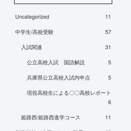
Uncategorized
11
中学生/高校受験
57
入試関連
31
公立高校入試 国語解説
5
兵庫県公立高校入試内申点
5
現役高校生による〇〇高校レポート
6
姫路西/姫路西進学コース
11