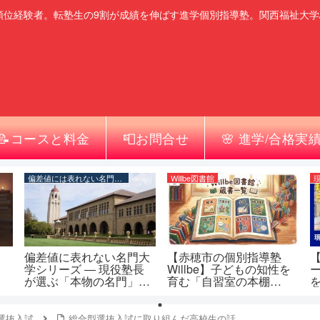
順位経験者。転塾生の9割が成績を伸ばす進学個別指導塾。関西福祉大学
📝コースと料金
📮お問合せ
🌸 進学/合格実
偏差値には表れない名門大学シリーズ
Willbe図書館
偏差値に表れない名門大
【赤穂市の個別指導塾
学シリーズ ― 現役塾長
Willbe】子どもの知性を
が選ぶ「本物の名門」一
育む「自習室の本棚
覧
（Willbe図書館）」蔵書
一覧
選抜入試
総合型選抜入試に取り組んだ高校生の話