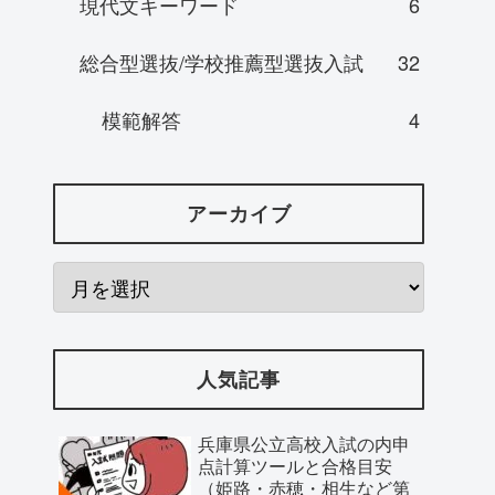
現代文キーワード
6
総合型選抜/学校推薦型選抜入試
32
模範解答
4
アーカイブ
人気記事
兵庫県公立高校入試の内申
点計算ツールと合格目安
（姫路・赤穂・相生など第