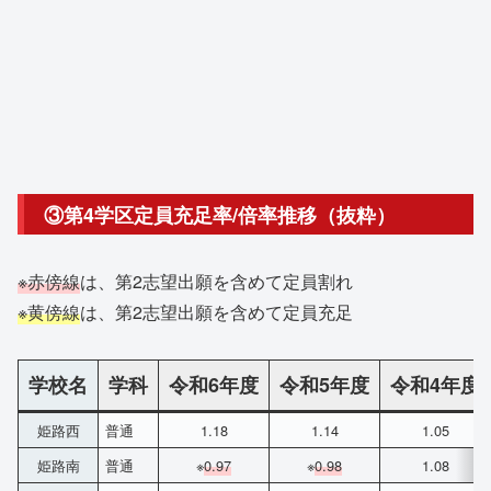
③第4学区定員充足率/倍率推移（抜粋）
※赤傍線
は、第2志望出願を含めて定員割れ
※黄傍線
は、第2志望出願を含めて定員充足
学校名
学科
令和6年度
令和5年度
令和4年度
姫路西
普通
1.18
1.14
1.05
姫路南
普通
※
0.97
※
0.98
1.08