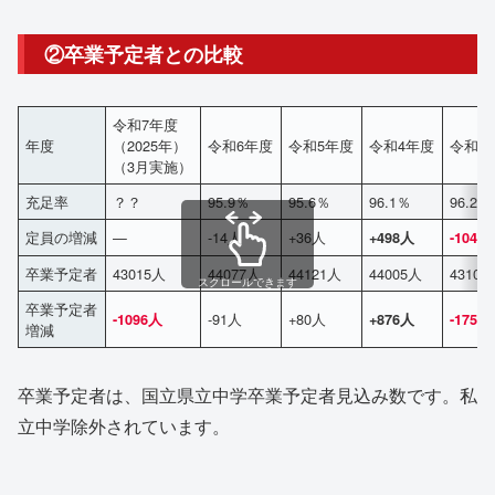
②卒業予定者との比較
令和7年度
年度
（2025年）
令和6年度
令和5年度
令和4年度
令和3
（3月実施）
充足率
？？
95.9％
95.6％
96.1％
96.2％
定員の増減
—
-14人
+36人
+498人
-1046
卒業予定者
43015人
44077人
44121人
44005人
43100
スクロールできます
卒業予定者
-91人
+80人
-1096人
+876人
-1753
増減
卒業予定者は、国立県立中学卒業予定者見込み数です。私
立中学除外されています。