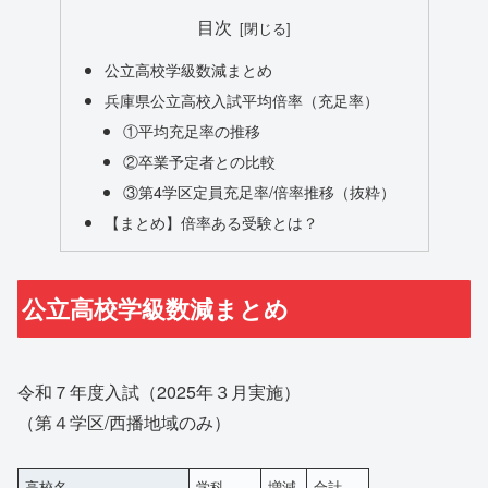
目次
公立高校学級数減まとめ
兵庫県公立高校入試平均倍率（充足率）
①平均充足率の推移
②卒業予定者との比較
③第4学区定員充足率/倍率推移（抜粋）
【まとめ】倍率ある受験とは？
公立高校学級数減まとめ
令和７年度入試（2025年３月実施）
（第４学区/西播地域のみ）
高校名
学科
増減
合計