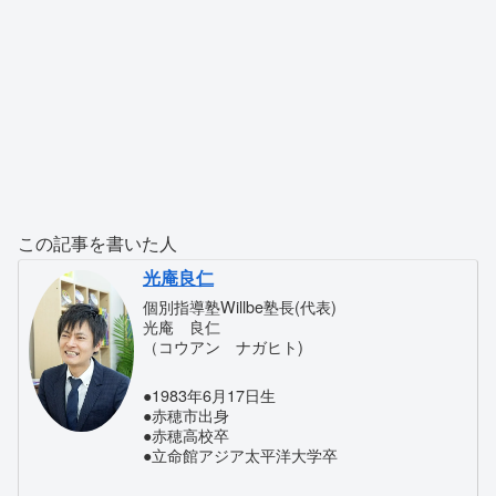
この記事を書いた人
光庵良仁
個別指導塾Willbe塾長(代表)
光庵 良仁
（コウアン ナガヒト)
●1983年6月17日生
●赤穂市出身
●赤穂高校卒
●立命館アジア太平洋大学卒