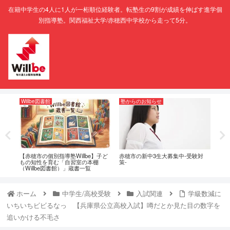
在籍中学生の4人に1人が一桁順位経験者。転塾生の9割が成績を伸ばす進学個
別指導塾。関西福祉大学/赤穂西中学校から走って5分。
Willbe図書館
塾からのお知らせ
映
でよ
【赤穂市の個別指導塾Willbe】子ど
赤穂市の新中3生大募集中-受験対
映画
もの知性を育む「自習室の本棚
策-
程】
（Willbe図書館）」蔵書一覧
ホーム
中学生/高校受験
入試関連
学級数減に
いちいちビビるなっ 【兵庫県公立高校入試】噂だとか見た目の数字を
追いかける不毛さ