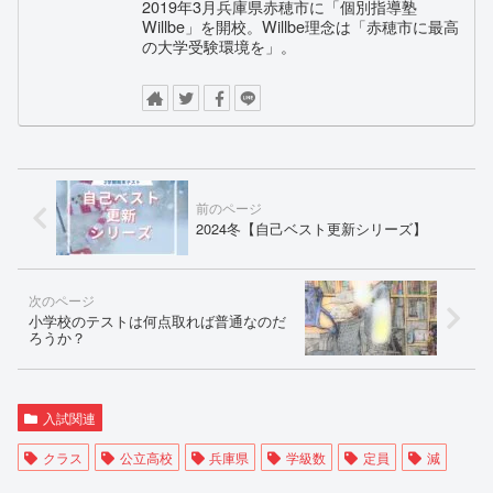
2019年3月兵庫県赤穂市に「個別指導塾
Willbe」を開校。Willbe理念は「赤穂市に最高
の大学受験環境を」。
2024冬【自己ベスト更新シリーズ】
小学校のテストは何点取れば普通なのだ
ろうか？
入試関連
クラス
公立高校
兵庫県
学級数
定員
減