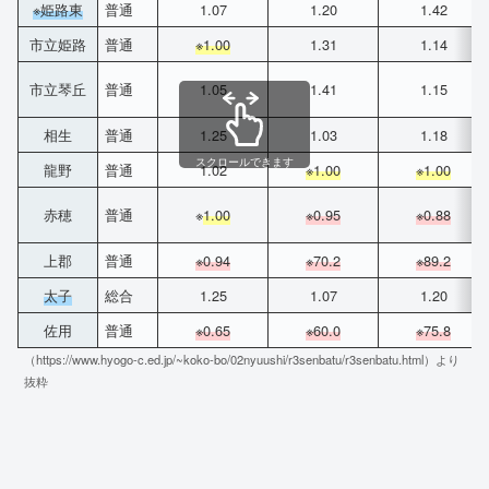
※姫路東
普通
1.07
1.20
1.42
市立姫路
普通
※1.00
1.31
1.14
市立琴丘
普通
1.05
1.41
1.15
相生
普通
1.25
1.03
1.18
スクロールできます
龍野
普通
1.02
※1.00
※1.00
赤穂
普通
※
1.00
※0.95
※0.88
上郡
普通
※0.94
※70.2
※89.2
太子
総合
1.25
1.07
1.20
佐用
普通
※
0.65
※60.0
※75.8
（https://www.hyogo-c.ed.jp/~koko-bo/02nyuushi/r3senbatu/r3senbatu.html）より
抜粋