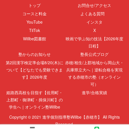
トップ
お問合せ/アクセス
コースと料金
よくある質問
YouTube
インスタ
TilTok
X
Willbe図書館
映画で学ぶ知の技法【2026年度
日程】
塾からのお知らせ
塾長公式ブログ
第2回漢字検定準会場8/20(木)に
赤穂/相生/上郡地域から岡山大・
ついて【どなたでも受験できま
兵庫県立大へ｜逆転合格を実現
す】2026年度
する赤穂市の塾（オンライン
可）
姫路西高校を目指す【佐用町・
進学/合格実績
上郡町・御津町・揖保川町】の
学生へ｜オンライン塾Willbe
Copyright © 2021 進学個別指導塾Willbe【赤穂市】 All Rights
Reserved.