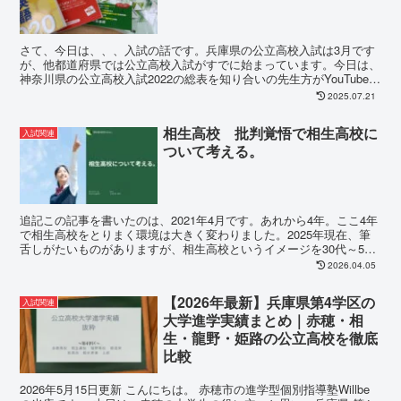
さて、今日は、、、入試の話です。兵庫県の公立高校入試は3月です
が、他都道府県では公立高校入試がすでに始まっています。今日は、
神奈川県の公立高校入試2022の総表を知り合いの先生方がYouTubeラ
イブで行っていたので見ておりました。他都道...
2025.07.21
相生高校 批判覚悟で相生高校に
入試関連
ついて考える。
追記この記事を書いたのは、2021年4月です。あれから4年。ここ4年
で相生高校をとりまく環境は大きく変わりました。2025年現在、筆
舌しがたいものがありますが、相生高校というイメージを30代～50
代は取り払わなければいけない時代に来たと思...
2026.04.05
【2026年最新】兵庫県第4学区の
入試関連
大学進学実績まとめ｜赤穂・相
生・龍野・姫路の公立高校を徹底
比較
2026年5月15日更新 こんにちは。 赤穂市の進学型個別指導塾Willbe