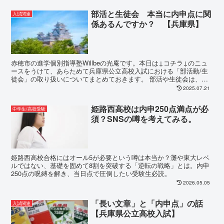
部活と生徒会 本当に内申点に関
入試関連
係あるんですか？ 【兵庫県】
赤穂市の進学個別指導塾Willbeの光庵です。本日は↓コチラ↓のニュ
ースをうけて、あらためて兵庫県公立高校入試における「部活動/生
徒会」の取り扱いについてまとめておきます。 部活や生徒会は、ほ
ぼ内申点に関係ない ...
2025.07.21
姫路西高校は内申250点満点が必
中学生/高校受験
須？SNSの噂を考えてみる。
姫路西高校合格にはオール5が必要という噂は本当か？灘や東大レベ
ルではない、基礎を固めて8割を突破する「逆転の戦略」とは。内申
250点の呪縛を解き、当日点で圧倒したい受験生必読。
2026.05.05
「長い文章」と「内申点」の話
入試関連
【兵庫県公立高校入試】