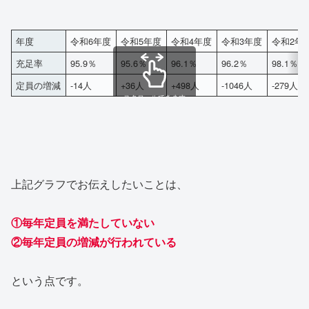
年度
令和6年度
令和5年度
令和4年度
令和3年度
令和2年
充足率
95.9％
95.6％
96.1％
96.2％
98.1％
定員の増減
-14人
+36人
+498人
-1046人
-279人
スクロールできます
上記グラフでお伝えしたいことは、
①毎年定員を満たしていない
②毎年定員の増減が行われている
という点です。