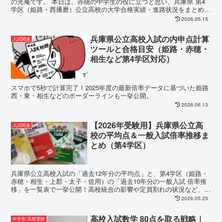
の光庵です。 本日は、赤穂の中学生の役に立つと思い、兵庫県 第4
学区（姫路・西播磨）公立高校の大学合格実績・進路状況をまとめて
みました。各高校の...
2026.05.15
兵庫県公立高校入試の内申点計算
入試関連
ツールと合格目安（姫路・赤穂・
相生など第4学区対応）
スマホで5秒で計算完了！2025年度の最新倍率データに基づいた姫路
西・東・相生などのボーダーラインも一挙公開。
2026.06.13
【2026年受験用】兵庫県公立高
入試関連
校の平均点＆一般入試倍率推移ま
とめ（第4学区）
兵庫県公立高校入試の「過去12年分の平均点」と、第4学区（姫路・
赤穂・相生・上郡・太子・佐用）の「過去10年分の一般入試 倍率推
移」を一覧表で一挙公開！高校統合の影響や定員割れの状況など、赤
穂市の進学塾Willbe塾長が最新データをもとに徹底分析します。
2026.05.25
高校入試数学 80点を取る戦略｜
中学生/高校受験