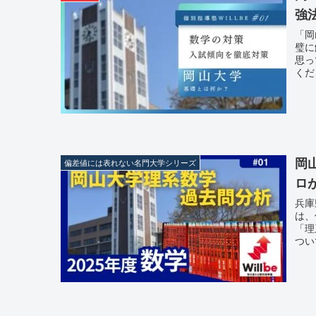
強
「岡
璧に
思っ
くだ
岡
偏差値には表れない名門大学シリーズ
ロ
兵庫
は、
「理
つい