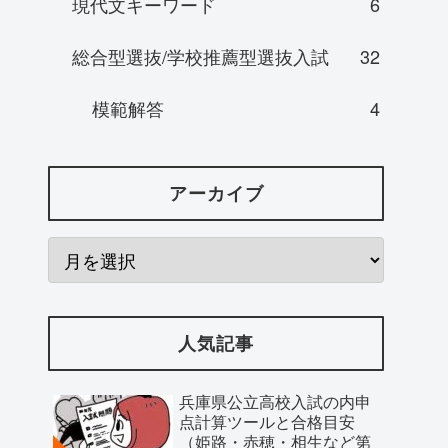
現代文キーワード
6
総合型選抜/学校推薦型選抜入試
32
模範解答
4
アーカイブ
人気記事
兵庫県公立高校入試の内申
点計算ツールと合格目安
（姫路・赤穂・相生など第