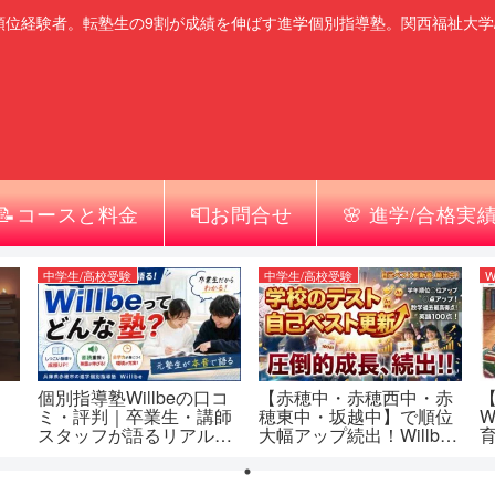
順位経験者。転塾生の9割が成績を伸ばす進学個別指導塾。関西福祉大学
📝コースと料金
📮お問合せ
🌸 進学/合格実
中学生/高校受験
中学生/高校受験
W
個別指導塾Willbeの口コ
【赤穂中・赤穂西中・赤
ミ・評判｜卒業生・講師
穂東中・坂越中】で順位
W
スタッフが語るリアルな
大幅アップ続出！Willbe
塾の姿【赤穂市】
生の自己ベスト更新ドキ
（
ュメンタリ