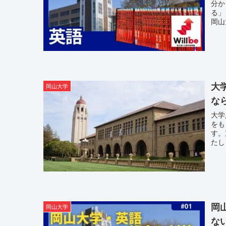
分か
る」
岡山
大
岡山大学
な
大学
をも
す。
たし
岡
岡山大学
な