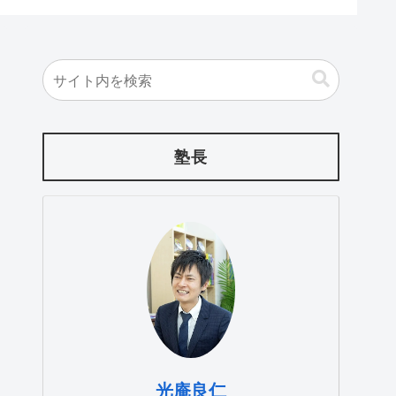
塾長
光庵良仁