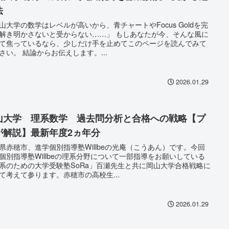
法
山大学の数学はレベルが高いから、青チャートやFocus Goldを完
解き明かさないと受からない……」 もしあなたが今、そんな風に
て焦っているなら、少しだけ手を止めてこのページを読んでみて
さい。 結論からお伝えします。...
2026.01.29
山大学 理系数学 過去問分析と合格への戦略【プ
が解説】最新年度2ヵ年分
県赤穂市、進学個別指導塾Willbeの光庵（こうあん）です。今回
個別指導塾Willbeの理系分野について一部指導をお願いしている
系のための大学受験塾SoRa」百瀬先生と共に岡山大学合格戦略に
て考えて参ります。赤穂市の高校生...
2026.01.29