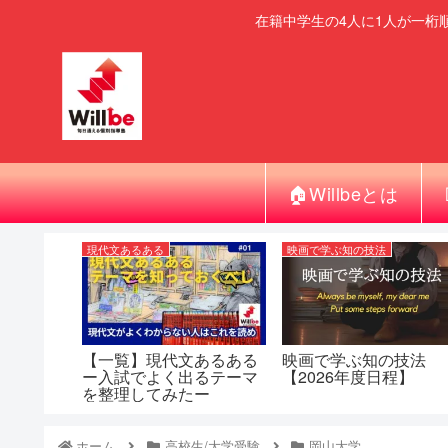
在籍中学生の4人に1人が一桁
🏠Willbeとは
現代文あるある
映画で学ぶ知の技法
【一覧】現代文あるある
映画で学ぶ知の技法
ー入試でよく出るテーマ
【2026年度日程】
を整理してみたー
ホーム
高校生/大学受験
岡山大学