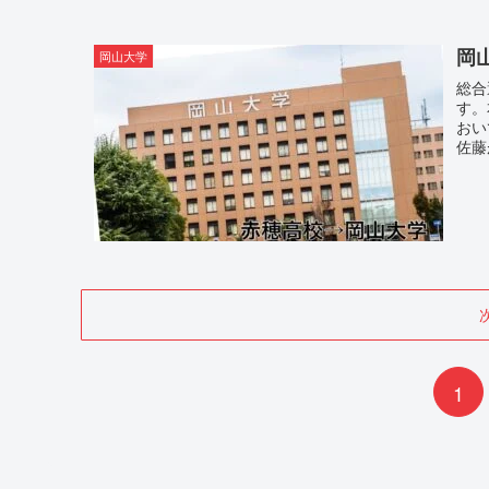
岡
岡山大学
総合
す。
おい
佐藤
1