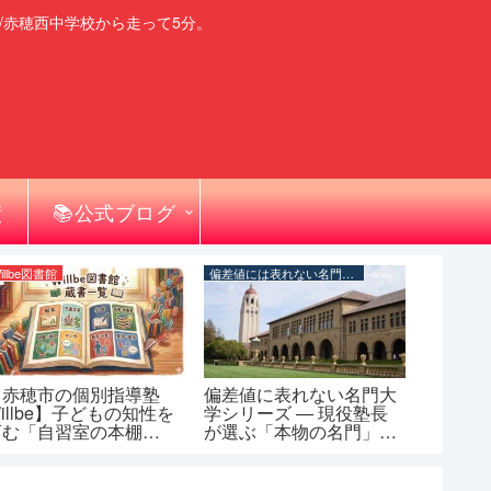
/赤穂西中学校から走って5分。
績
📚公式ブログ
illbe図書館
偏差値には表れない名門大学シリーズ
【赤穂市の個別指導塾
偏差値に表れない名門大
illbe】子どもの知性を
学シリーズ ― 現役塾長
育む「自習室の本棚
が選ぶ「本物の名門」一
Willbe図書館）」蔵書
覧
一覧