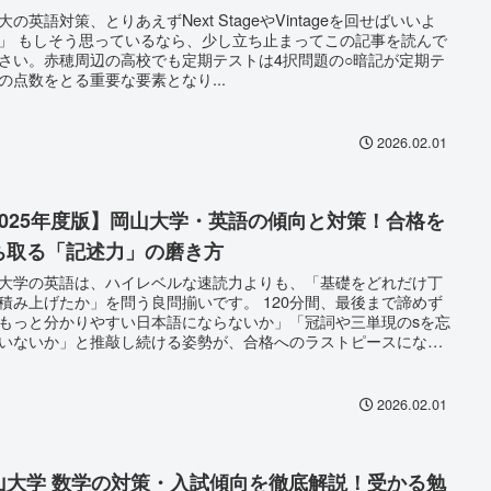
大の英語対策、とりあえずNext StageやVintageを回せばいいよ
」 もしそう思っているなら、少し立ち止まってこの記事を読んで
さい。赤穂周辺の高校でも定期テストは4択問題の○暗記が定期テ
の点数をとる重要な要素となり...
2026.02.01
2025年度版】岡山大学・英語の傾向と対策！合格を
ち取る「記述力」の磨き方
大学の英語は、ハイレベルな速読力よりも、「基礎をどれだけ丁
積み上げたか」を問う良問揃いです。 120分間、最後まで諦めず
もっと分かりやすい日本語にならないか」「冠詞や三単現のsを忘
いないか」と推敲し続ける姿勢が、合格へのラストピースになり
。
2026.02.01
山大学 数学の対策・入試傾向を徹底解説！受かる勉