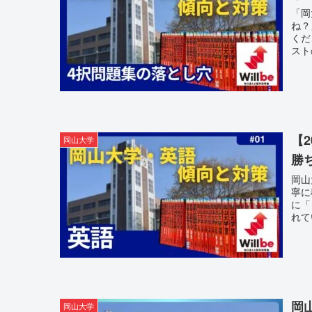
「岡
ね？
くだ
スト
【
岡山大学
勝
岡山
寧に
に「
れて
ます
岡
岡山大学