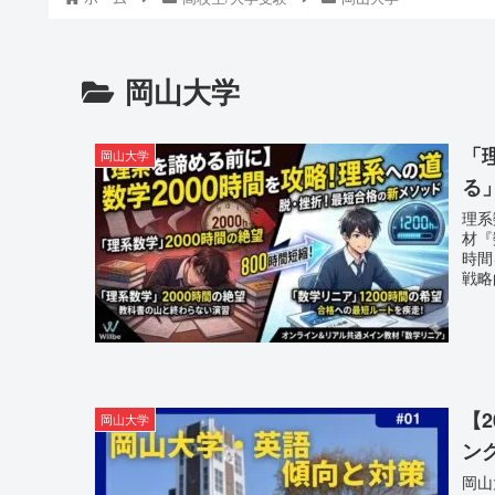
岡山大学
「
岡山大学
る
理系
材『
時間
戦略
【
岡山大学
ン
岡山