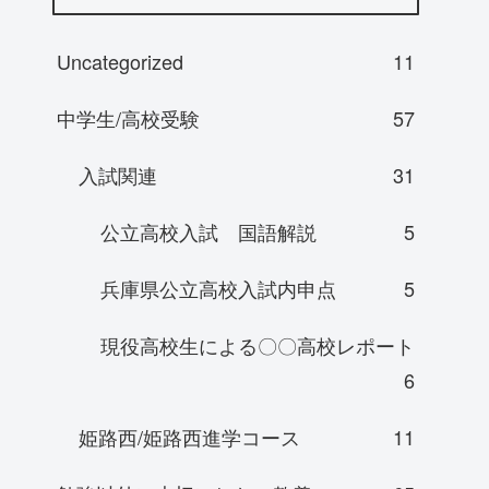
Uncategorized
11
中学生/高校受験
57
入試関連
31
公立高校入試 国語解説
5
兵庫県公立高校入試内申点
5
現役高校生による〇〇高校レポート
6
姫路西/姫路西進学コース
11