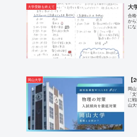
大
大学受験を終えて
合格
から
にな
【
岡山大学
岡山
「文
に戦
山大