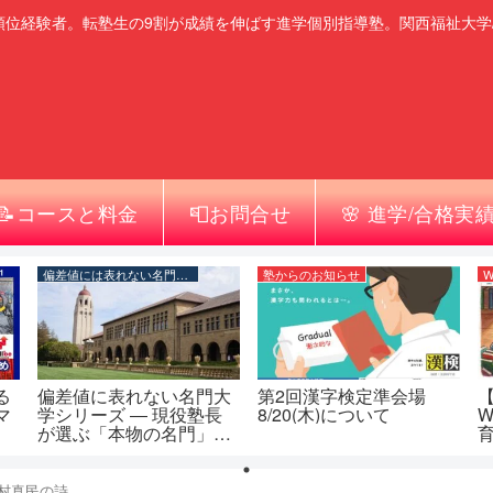
順位経験者。転塾生の9割が成績を伸ばす進学個別指導塾。関西福祉大学
📝コースと料金
📮お問合せ
🌸 進学/合格実
偏差値には表れない名門大学シリーズ
塾からのお知らせ
W
る
偏差値に表れない名門大
第2回漢字検定準会場
マ
学シリーズ ― 現役塾長
8/20(木)について
W
が選ぶ「本物の名門」一
覧
（
村真民の詩