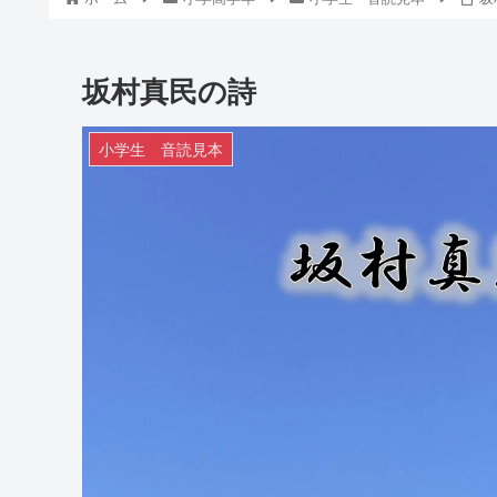
坂村真民の詩
小学生 音読見本