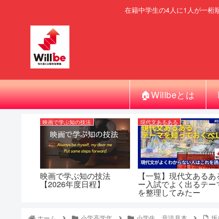
在籍中学生の4人に1人が一桁
🏠Willbeとは
映画で学ぶ知の技法
現代文あるある
映画で学ぶ知の技法
【一覧】現代文あるあ
【2026年度日程】
ー入試でよく出るテー
を整理してみたー
ホーム
小学高学年
小学生 音読見本
坂