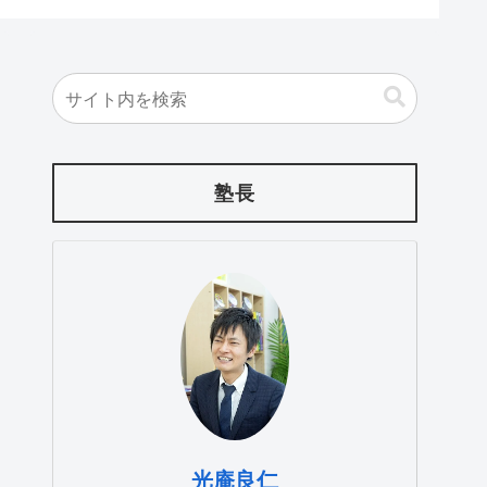
塾長
光庵良仁