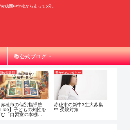
/赤穂西中学校から走って5分。
績
📚公式ブログ
illbe図書館
塾からのお知らせ
【赤穂市の個別指導塾
赤穂市の新中3生大募集
illbe】子どもの知性を
中-受験対策-
育む「自習室の本棚
Willbe図書館）」蔵書
一覧