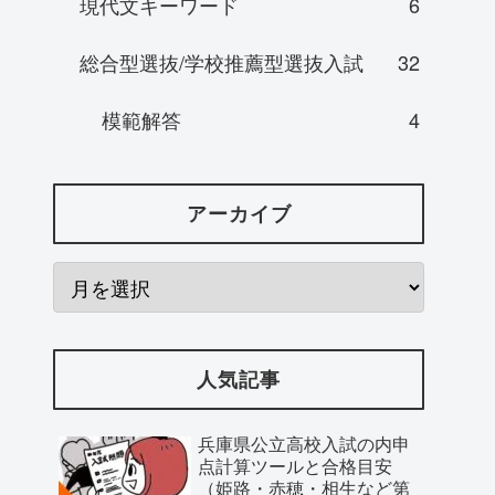
現代文キーワード
6
総合型選抜/学校推薦型選抜入試
32
模範解答
4
アーカイブ
人気記事
兵庫県公立高校入試の内申
点計算ツールと合格目安
（姫路・赤穂・相生など第