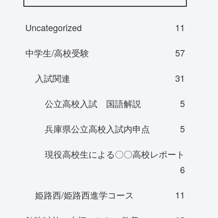
Uncategorized
11
中学生/高校受験
57
入試関連
31
公立高校入試 国語解説
5
兵庫県公立高校入試内申点
5
現役高校生による〇〇高校レポート
6
姫路西/姫路西進学コース
11