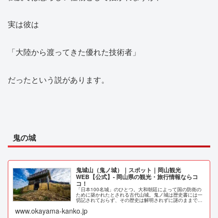
実は彼は
「大陸から渡ってきた優れた技術者」
だったという説があります。
鬼の城
鬼城山（鬼ノ城）｜スポット｜岡山観光
WEB【公式】- 岡山県の観光・旅行情報ならコ
コ！
「日本100名城」のひとつ。大和朝廷によって国の防衛の
ために築かれたとされる古代山城。鬼ノ城は歴史書には一
切記されておらず、その歴史は解明されずに謎のままで
す。現在は史跡調査や整備、復元を行っており、角楼跡や
www.okayama-kanko.jp
城門跡を訪れることができます。復元…