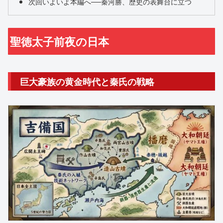
次回いよいよ本編へ──秦河勝、歴史の表舞台に立つ
聖徳太子前夜の日本
巨大豪族の黄金時代と秦氏の戦略