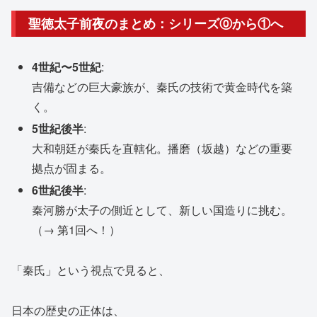
聖徳太子前夜のまとめ：シリーズ⓪から①へ
4世紀〜5世紀
:
吉備などの巨大豪族が、秦氏の技術で黄金時代を築
く。
5世紀後半
:
大和朝廷が秦氏を直轄化。播磨（坂越）などの重要
拠点が固まる。
6世紀後半
:
秦河勝が太子の側近として、新しい国造りに挑む。
（→ 第1回へ！）
「秦氏」という視点で見ると、
日本の歴史の正体は、