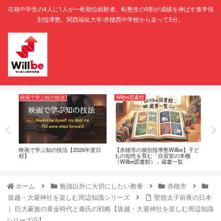
在籍中学生の4人に1人が一桁順位経験者。転塾生の9割が成績を伸ばす進学個
別指導塾。関西福祉大学/赤穂西中学校から走って5分。
映画で学ぶ知の技法
Willbe図書館
塾
につい
映画で学ぶ知の技法【2026年度日
【赤穂市の個別指導塾Willbe】子ど
赤穂
程】
もの知性を育む「自習室の本棚
策-
（Willbe図書館）」蔵書一覧
ホーム
勉強以外に大切にしたい教養
赤穂市
坂越・大避神社を楽しむ周辺知識シリーズ
聖徳太子前夜の日本
｜ 巨大豪族の黄金時代と秦氏の戦略【坂越・大避神社を楽しむ周辺知識
シリーズ⓪】